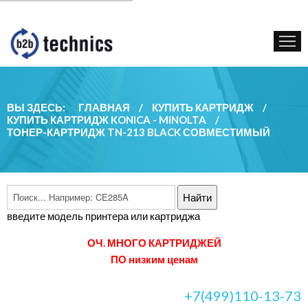
КУПИТЬ КАРТРИДЖ
ГОС. УЧРЕЖДЕНИЯМ
КОНТАКТЫ
ВЫ ЗДЕСЬ:
ГЛАВНАЯ
/
КУПИТЬ КАРТРИДЖ
/
КУПИТЬ КАРТРИДЖ KONICA - MINOLTA
/
ТОНЕР-КАРТРИДЖ TN-213 BLACK СОВМЕСТИМЫЙ
введите модель принтера или картриджа
ОЧ. МНОГО КАРТРИДЖЕЙ
ПО низким ценам
+7(499)110-13-73