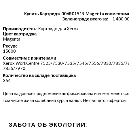
Купить Картридж 006R01519 Magenta совместим
Зеленограде всего за:
1 480.0
Производитель:
Картридж для Xerox
Цвет картриджа
Magenta
Ресурс
15000
Совместим с принтерами
Xerox WorkCentre 7525/​7530/​7535/​7545/​7556/​7830/​7835/​78
7855/​7970
Количество на складе поставщика
364
Цена на данное предложение не фиксирована и может меняться
том числе из-за колебания курса валют. Не является офертой.
ЗАБОТА ОБ ЭКОЛОГИИ: