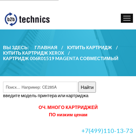
КУПИТЬ КАРТРИДЖ
ГОС. УЧРЕЖДЕНИЯМ
КОНТАКТЫ
ВЫ ЗДЕСЬ:
ГЛАВНАЯ
/
КУПИТЬ КАРТРИДЖ
/
КУПИТЬ КАРТРИДЖ XEROX
/
КАРТРИДЖ 006R01519 MAGENTA СОВМЕСТИМЫЙ
введите модель принтера или картриджа
ОЧ. МНОГО КАРТРИДЖЕЙ
ПО низким ценам
+7(499)110-13-73