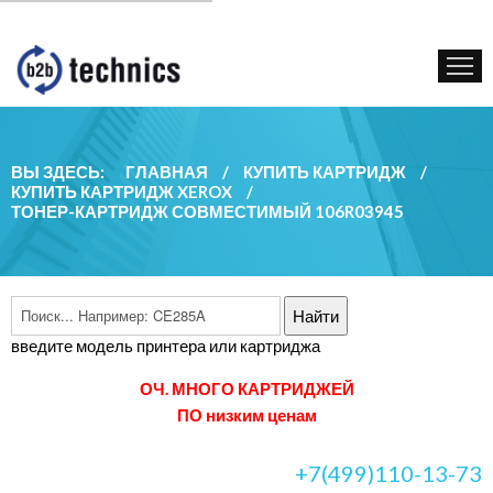
КУПИТЬ КАРТРИДЖ
ГОС. УЧРЕЖДЕНИЯМ
КОНТАКТЫ
ВЫ ЗДЕСЬ:
ГЛАВНАЯ
/
КУПИТЬ КАРТРИДЖ
/
КУПИТЬ КАРТРИДЖ XEROX
/
ТОНЕР-КАРТРИДЖ СОВМЕСТИМЫЙ 106R03945
введите модель принтера или картриджа
ОЧ. МНОГО КАРТРИДЖЕЙ
ПО низким ценам
+7(499)110-13-73