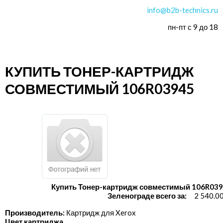
info@b2b-technics.ru
пн-пт с 9 до 18
КУПИТЬ ТОНЕР-КАРТРИДЖ
СОВМЕСТИМЫЙ 106R03945
Купить Тонер-картридж совместимый 106R039
Зеленограде всего за:
2 540.0
Производитель:
Картридж для Xerox
Цвет картриджа