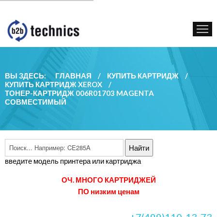
КУПИТЬ КАРТРИДЖ
ГОС. УЧРЕЖДЕНИЯМ
КОНТАКТЫ
ВЫ ЗДЕСЬ:
ГЛАВНАЯ
/
КУПИТЬ КАРТРИДЖ
/
КУПИТЬ КАРТРИДЖ XEROX
/
ТОНЕР-КАРТРИДЖ 006R01703 MAGENTA
СОВМЕСТИМЫЙ
введите модель принтера или картриджа
ОЧ. МНОГО КАРТРИДЖЕЙ
ПО низким ценам
+7(499)110-13-73