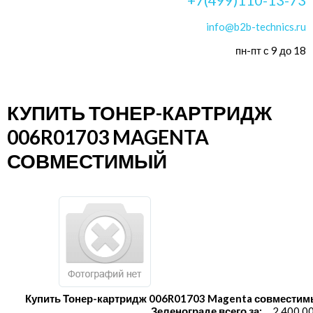
info@b2b-technics.ru
пн-пт с 9 до 18
КУПИТЬ ТОНЕР-КАРТРИДЖ
006R01703 MAGENTA
СОВМЕСТИМЫЙ
Купить Тонер-картридж 006R01703 Magenta совместим
Зеленограде всего за:
2 400.0