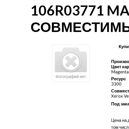
106R03771 M
СОВМЕСТИМ
Купи
Произво
Цвет ка
Magenta
Ресурс
3300
Совмест
Xerox Ve
Под зак
Цена на 
том числ