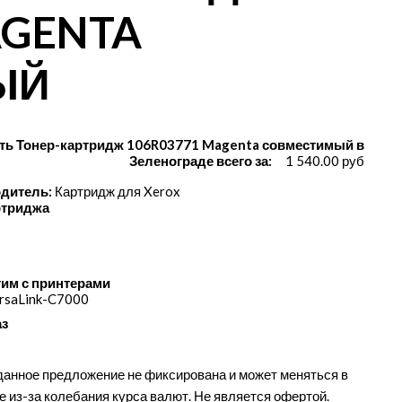
AGENTA
ЫЙ
ть Тонер-картридж 106R03771 Magenta совместимый в
Зеленограде всего за:
1 540.00 руб
дитель:
Картридж для Xerox
ртриджа
им с принтерами
rsaLink-C7000
аз
данное предложение не фиксирована и может меняться в
е из-за колебания курса валют. Не является офертой.