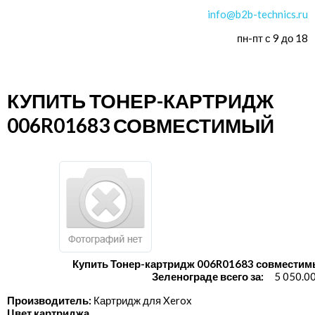
info@b2b-technics.ru
пн-пт с 9 до 18
КУПИТЬ ТОНЕР-КАРТРИДЖ
006R01683 СОВМЕСТИМЫЙ
Купить Тонер-картридж 006R01683 совместим
Зеленограде всего за:
5 050.0
Производитель:
Картридж для Xerox
Цвет картриджа