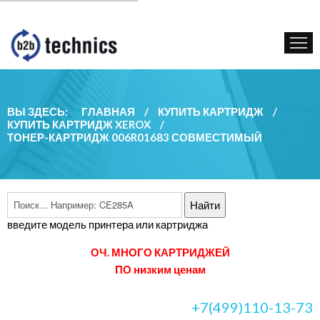
КУПИТЬ КАРТРИДЖ
ГОС. УЧРЕЖДЕНИЯМ
КОНТАКТЫ
ВЫ ЗДЕСЬ:
ГЛАВНАЯ
/
КУПИТЬ КАРТРИДЖ
/
КУПИТЬ КАРТРИДЖ XEROX
/
ТОНЕР-КАРТРИДЖ 006R01683 СОВМЕСТИМЫЙ
введите модель принтера или картриджа
ОЧ. МНОГО КАРТРИДЖЕЙ
ПО низким ценам
+7(499)110-13-73