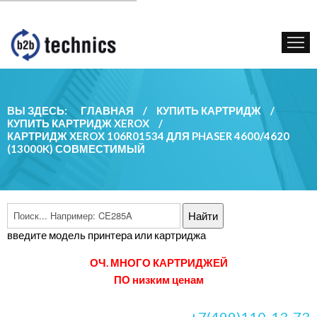
КУПИТЬ КАРТРИДЖ
ГОС. УЧРЕЖДЕНИЯМ
КОНТАКТЫ
ВЫ ЗДЕСЬ:
ГЛАВНАЯ
/
КУПИТЬ КАРТРИДЖ
/
КУПИТЬ КАРТРИДЖ XEROX
/
КАРТРИДЖ XEROX 106R01534 ДЛЯ PHASER 4600/4620
(13000K) СОВМЕСТИМЫЙ
введите модель принтера или картриджа
ОЧ. МНОГО КАРТРИДЖЕЙ
ПО низким ценам
+7(499)110-13-73