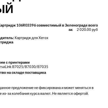
ЫЙ
Картридж 106R03396 совместимый в Зеленограде всего
за:
2 020.00 руб
дитель:
Картридж для Xerox
ртриджа
им с принтерами
rsaLink B7025/​B7030/​B7035
тво на складе поставщика
данное предложение не фиксирована и может меняться в
е из-за колебания курса валют. Не является офертой.