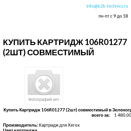
info@b2b-technics.ru
пн-пт с 9 до 18
КУПИТЬ КАРТРИДЖ 106R01277
(2ШТ) СОВМЕСТИМЫЙ
Купить Картридж 106R01277 (2шт) совместимый в Зеленог
всего за:
1 480.0
Производитель:
Картридж для Xerox
Цвет картриджа