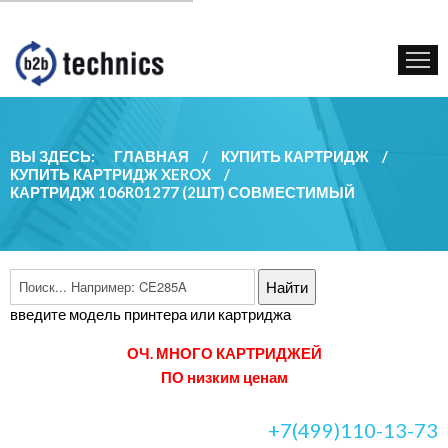
КУПИТЬ КАРТРИДЖ
ГОС. УЧРЕЖДЕНИЯМ
КОНТАКТЫ
ВЫ ЗДЕСЬ:
ГЛАВНАЯ
/
КУПИТЬ КАРТРИДЖ
/
КУПИТЬ КАРТРИДЖ XEROX
/
КАРТРИДЖ 106R01277 (2ШТ) СОВМЕСТИМЫЙ
введите модель принтера или картриджа
ОЧ. МНОГО КАРТРИДЖЕЙ
ПО низким ценам
+7(499)110-13-73