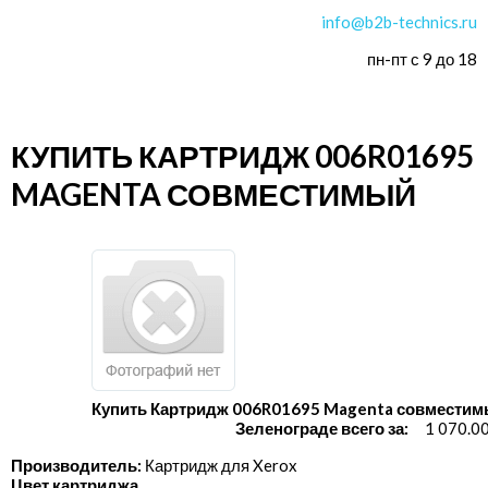
info@b2b-technics.ru
пн-пт с 9 до 18
КУПИТЬ КАРТРИДЖ 006R01695
MAGENTA СОВМЕСТИМЫЙ
Купить Картридж 006R01695 Magenta совместим
Зеленограде всего за:
1 070.0
Производитель:
Картридж для Xerox
Цвет картриджа