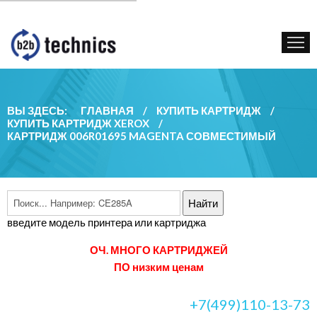
КУПИТЬ КАРТРИДЖ
ГОС. УЧРЕЖДЕНИЯМ
КОНТАКТЫ
ВЫ ЗДЕСЬ:
ГЛАВНАЯ
/
КУПИТЬ КАРТРИДЖ
/
КУПИТЬ КАРТРИДЖ XEROX
/
КАРТРИДЖ 006R01695 MAGENTA СОВМЕСТИМЫЙ
введите модель принтера или картриджа
ОЧ. МНОГО КАРТРИДЖЕЙ
ПО низким ценам
+7(499)110-13-73