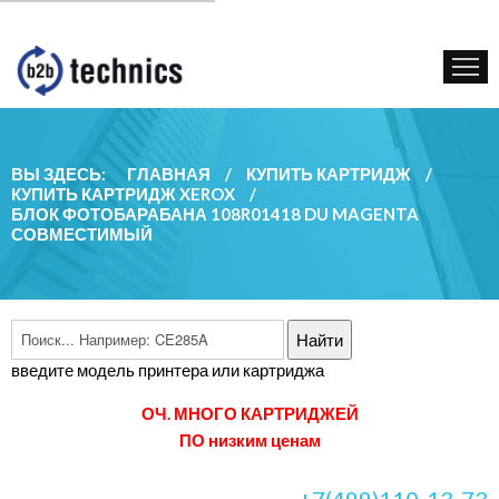
КУПИТЬ КАРТРИДЖ
ГОС. УЧРЕЖДЕНИЯМ
КОНТАКТЫ
ВЫ ЗДЕСЬ:
ГЛАВНАЯ
/
КУПИТЬ КАРТРИДЖ
/
КУПИТЬ КАРТРИДЖ XEROX
/
БЛОК ФОТОБАРАБАНА 108R01418 DU MAGENTA
СОВМЕСТИМЫЙ
введите модель принтера или картриджа
ОЧ. МНОГО КАРТРИДЖЕЙ
ПО низким ценам
+7(499)110-13-73