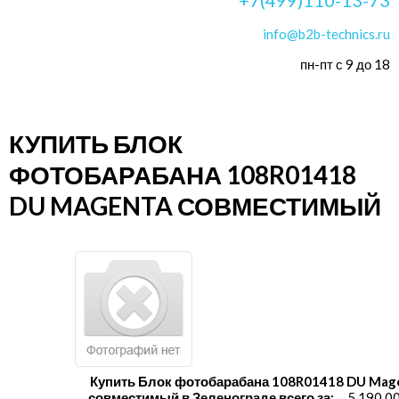
info@b2b-technics.ru
пн-пт с 9 до 18
КУПИТЬ БЛОК
ФОТОБАРАБАНА 108R01418
DU MAGENTA СОВМЕСТИМЫЙ
Купить Блок фотобарабана 108R01418 DU Mag
совместимый в Зеленограде всего за:
5 190.0