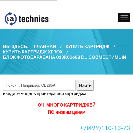
КУПИТЬ КАРТРИДЖ
ГОС. УЧРЕЖДЕНИЯМ
КОНТАКТЫ
ВЫ ЗДЕСЬ:
ГЛАВНАЯ
/
КУПИТЬ КАРТРИДЖ
/
КУПИТЬ КАРТРИДЖ XEROX
/
БЛОК ФОТОБАРАБАНА 013R00688 DU СОВМЕСТИМЫЙ
введите модель принтера или картриджа
ОЧ. МНОГО КАРТРИДЖЕЙ
ПО низким ценам
+7(499)110-13-73