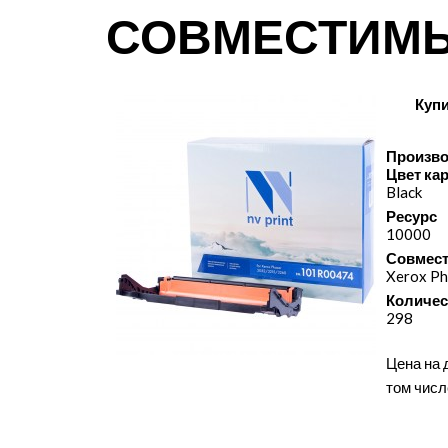
СОВМЕСТИМ
Куп
Произво
Цвет ка
Black
Ресурс
10000
Совмест
Xerox Ph
Количес
298
Цена на 
том числ