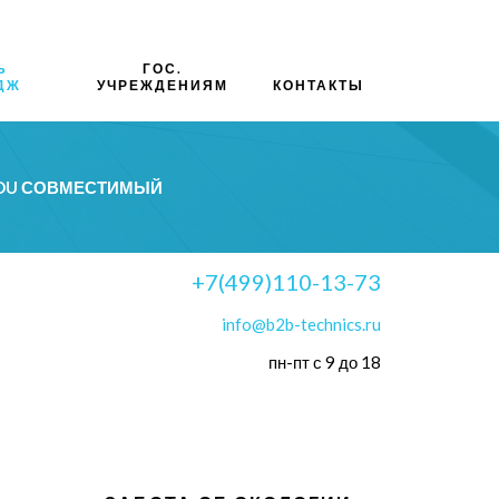
Ь
ГОС.
ДЖ
УЧРЕЖДЕНИЯМ
КОНТАКТЫ
 DU СОВМЕСТИМЫЙ
+7(499)110-13-73
info@b2b-technics.ru
пн-пт с 9 до 18