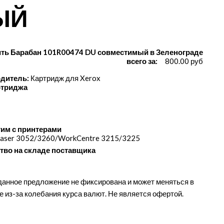
ЫЙ
ить Барабан 101R00474 DU совместимый в Зеленограде
всего за:
800.00 руб
дитель:
Картридж для Xerox
ртриджа
им с принтерами
aser 3052/​3260/​WorkCentre 3215/​3225
тво на складе поставщика
данное предложение не фиксирована и может меняться в
е из-за колебания курса валют. Не является офертой.