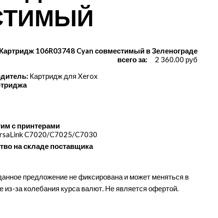
СТИМЫЙ
 Картридж 106R03748 Cyan совместимый в Зеленограде
всего за:
2 360.00 руб
дитель:
Картридж для Xerox
ртриджа
им с принтерами
rsaLink C7020/​C7025/​C7030
тво на складе поставщика
данное предложение не фиксирована и может меняться в
е из-за колебания курса валют. Не является офертой.