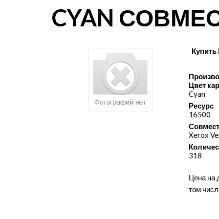
CYAN СОВМЕ
Купить
Произво
Цвет ка
Cyan
Ресурс
16500
Совмест
Xerox Ve
Количес
318
Цена на 
том числ