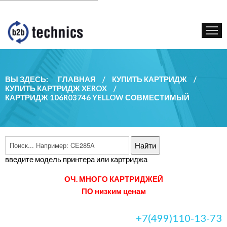
КУПИТЬ КАРТРИДЖ
ГОС. УЧРЕЖДЕНИЯМ
КОНТАКТЫ
ВЫ ЗДЕСЬ:
ГЛАВНАЯ
/
КУПИТЬ КАРТРИДЖ
/
КУПИТЬ КАРТРИДЖ XEROX
/
КАРТРИДЖ 106R03746 YELLOW СОВМЕСТИМЫЙ
введите модель принтера или картриджа
ОЧ. МНОГО КАРТРИДЖЕЙ
ПО низким ценам
+7(499)110-13-73