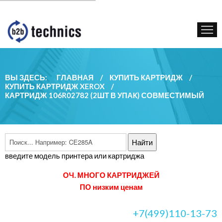
КУПИТЬ КАРТРИДЖ
ГОС. УЧРЕЖДЕНИЯМ
КОНТАКТЫ
ВЫ ЗДЕСЬ:
ГЛАВНАЯ
/
КУПИТЬ КАРТРИДЖ
/
КУПИТЬ КАРТРИДЖ XEROX
/
КАРТРИДЖ 106R02782 (2ШТ В УПАК) СОВМЕСТИМЫЙ
введите модель принтера или картриджа
ОЧ. МНОГО КАРТРИДЖЕЙ
ПО низким ценам
+7(499)110-13-73