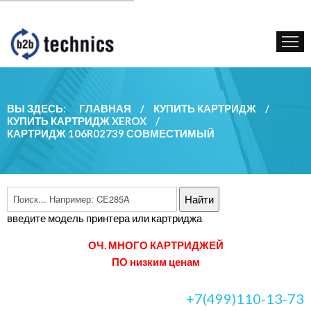
КУПИТЬ КАРТРИДЖ
ГОС. УЧРЕЖДЕНИЯМ
КОНТАКТЫ
ВЫ ЗДЕСЬ:
ГЛАВНАЯ
/
КУПИТЬ КАРТРИДЖ
/
КУПИТЬ КАРТРИДЖ XEROX
/
КАРТРИДЖ 106R02739 СОВМЕСТИМЫЙ
введите модель принтера или картриджа
ОЧ. МНОГО КАРТРИДЖЕЙ
ПО низким ценам
+7(499)110-13-73