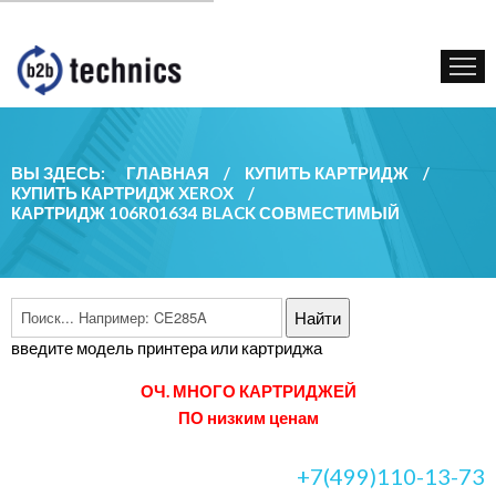
КУПИТЬ КАРТРИДЖ
ГОС. УЧРЕЖДЕНИЯМ
КОНТАКТЫ
ВЫ ЗДЕСЬ:
ГЛАВНАЯ
/
КУПИТЬ КАРТРИДЖ
/
КУПИТЬ КАРТРИДЖ XEROX
/
КАРТРИДЖ 106R01634 BLACK СОВМЕСТИМЫЙ
введите модель принтера или картриджа
ОЧ. МНОГО КАРТРИДЖЕЙ
ПО низким ценам
+7(499)110-13-73