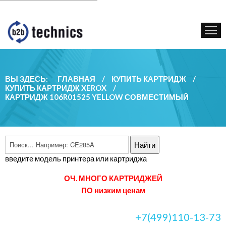
КУПИТЬ КАРТРИДЖ
ГОС. УЧРЕЖДЕНИЯМ
КОНТАКТЫ
ВЫ ЗДЕСЬ:
ГЛАВНАЯ
/
КУПИТЬ КАРТРИДЖ
/
КУПИТЬ КАРТРИДЖ XEROX
/
КАРТРИДЖ 106R01525 YELLOW СОВМЕСТИМЫЙ
введите модель принтера или картриджа
ОЧ. МНОГО КАРТРИДЖЕЙ
ПО низким ценам
+7(499)110-13-73