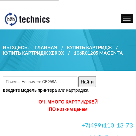
КУПИТЬ КАРТРИДЖ
ГОС. УЧРЕЖДЕНИЯМ
КОНТАКТЫ
ВЫ ЗДЕСЬ:
ГЛАВНАЯ
/
КУПИТЬ КАРТРИДЖ
/
КУПИТЬ КАРТРИДЖ XEROX
/
106R01205 MAGENTA
введите модель принтера или картриджа
ОЧ. МНОГО КАРТРИДЖЕЙ
ПО низким ценам
+7(499)110-13-73