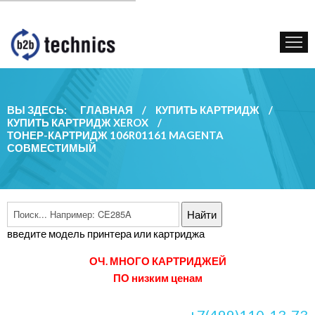
КУПИТЬ КАРТРИДЖ
ГОС. УЧРЕЖДЕНИЯМ
КОНТАКТЫ
ВЫ ЗДЕСЬ:
ГЛАВНАЯ
/
КУПИТЬ КАРТРИДЖ
/
КУПИТЬ КАРТРИДЖ XEROX
/
ТОНЕР-КАРТРИДЖ 106R01161 MAGENTA
СОВМЕСТИМЫЙ
введите модель принтера или картриджа
ОЧ. МНОГО КАРТРИДЖЕЙ
ПО низким ценам
+7(499)110-13-73