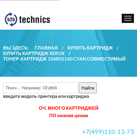
КУПИТЬ КАРТРИДЖ
ГОС. УЧРЕЖДЕНИЯМ
КОНТАКТЫ
ВЫ ЗДЕСЬ:
ГЛАВНАЯ
/
КУПИТЬ КАРТРИДЖ
/
КУПИТЬ КАРТРИДЖ XEROX
/
ТОНЕР-КАРТРИДЖ 106R01160 CYAN СОВМЕСТИМЫЙ
введите модель принтера или картриджа
ОЧ. МНОГО КАРТРИДЖЕЙ
ПО низким ценам
+7(499)110-13-73