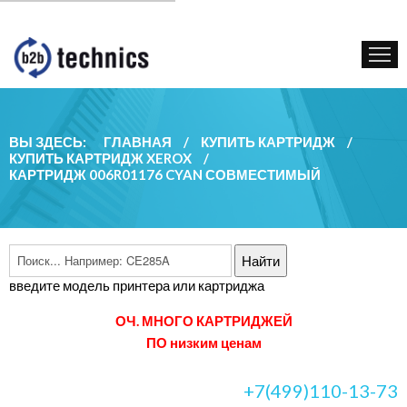
КУПИТЬ КАРТРИДЖ
ГОС. УЧРЕЖДЕНИЯМ
КОНТАКТЫ
ВЫ ЗДЕСЬ:
ГЛАВНАЯ
/
КУПИТЬ КАРТРИДЖ
/
КУПИТЬ КАРТРИДЖ XEROX
/
КАРТРИДЖ 006R01176 CYAN СОВМЕСТИМЫЙ
введите модель принтера или картриджа
ОЧ. МНОГО КАРТРИДЖЕЙ
ПО низким ценам
+7(499)110-13-73