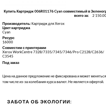
Купить Картридж 006R01176 Cyan совместимый в Зеленог
всего за:
2 150.0
Производитель:
Картридж для Xerox
Цвет картриджа
Cyan
Ресурс
16000
Совместим с принтерами
Xerox WorkCentre 7328/​7335/​7345/​7346/​Pro C2128/​C2636/​
C3545
Под заказ
Цена на данное предложение не фиксирована и может меняться
том числе из-за колебания курса валют. Не является офертой.
ЗАБОТА ОБ ЭКОЛОГИИ: