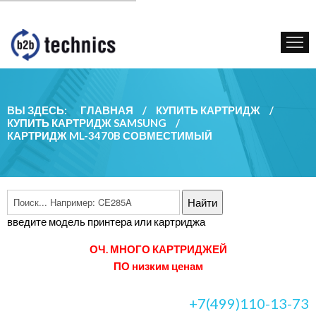
КУПИТЬ КАРТРИДЖ
ГОС. УЧРЕЖДЕНИЯМ
КОНТАКТЫ
ВЫ ЗДЕСЬ:
ГЛАВНАЯ
/
КУПИТЬ КАРТРИДЖ
/
КУПИТЬ КАРТРИДЖ SAMSUNG
/
КАРТРИДЖ ML-3470B СОВМЕСТИМЫЙ
введите модель принтера или картриджа
ОЧ. МНОГО КАРТРИДЖЕЙ
ПО низким ценам
+7(499)110-13-73