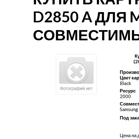
D2850 A ДЛЯ M
СОВМЕСТИМ
К
(2
Произво
Цвет ка
Black
Ресурс
2000
Совмест
Samsung
Под зак
Цена на 