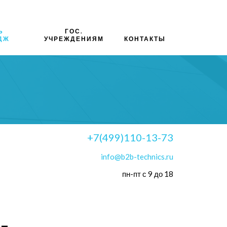
Ь
ГОС.
ДЖ
УЧРЕЖДЕНИЯМ
КОНТАКТЫ
+7(499)110-13-73
info@b2b-technics.ru
пн-пт с 9 до 18
-