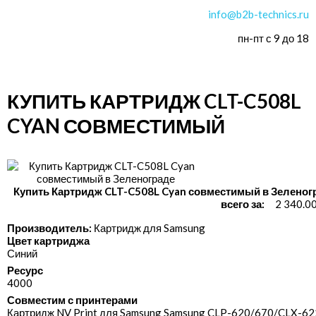
info@b2b-technics.ru
пн-пт с 9 до 18
КУПИТЬ КАРТРИДЖ CLT-C508L
CYAN СОВМЕСТИМЫЙ
Купить Картридж CLT-C508L Cyan совместимый в Зеленог
всего за:
2 340.0
Производитель:
Картридж для Samsung
Цвет картриджа
Синий
Ресурс
4000
Совместим с принтерами
Картридж NV Print для Samsung Samsung CLP-620/​670/​CLX-622