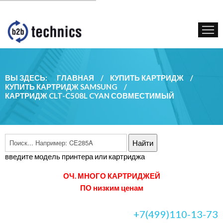
КУПИТЬ КАРТРИДЖ
ГОС. УЧРЕЖДЕНИЯМ
КОНТАКТЫ
ВЫ ЗДЕСЬ:
ГЛАВНАЯ
/
КУПИТЬ КАРТРИДЖ
/
КУПИТЬ КАРТРИДЖ SAMSUNG
/
КАРТРИДЖ CLT-C508L CYAN СОВМЕСТИМЫЙ
введите модель принтера или картриджа
ОЧ. МНОГО КАРТРИДЖЕЙ
ПО низким ценам
+7(499)110-13-73