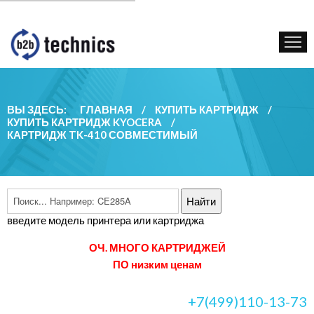
КУПИТЬ КАРТРИДЖ
ГОС. УЧРЕЖДЕНИЯМ
КОНТАКТЫ
ВЫ ЗДЕСЬ:
ГЛАВНАЯ
/
КУПИТЬ КАРТРИДЖ
/
КУПИТЬ КАРТРИДЖ KYOCERA
/
КАРТРИДЖ TK-410 СОВМЕСТИМЫЙ
введите модель принтера или картриджа
ОЧ. МНОГО КАРТРИДЖЕЙ
ПО низким ценам
+7(499)110-13-73