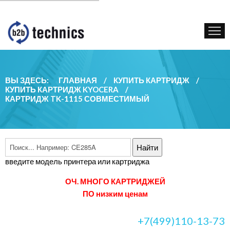
КУПИТЬ КАРТРИДЖ
ГОС. УЧРЕЖДЕНИЯМ
КОНТАКТЫ
ВЫ ЗДЕСЬ:
ГЛАВНАЯ
/
КУПИТЬ КАРТРИДЖ
/
КУПИТЬ КАРТРИДЖ KYOCERA
/
КАРТРИДЖ TK-1115 СОВМЕСТИМЫЙ
введите модель принтера или картриджа
ОЧ. МНОГО КАРТРИДЖЕЙ
ПО низким ценам
+7(499)110-13-73