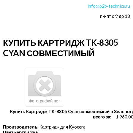
info@b2b-technics.ru
пн-пт с 9 до 18
КУПИТЬ КАРТРИДЖ TK-8305
CYAN СОВМЕСТИМЫЙ
Купить Картридж TK-8305 Cyan совместимый в Зеленог
всего за:
1 960.0
Производитель:
Картридж для Kyocera
Цвет картриджа