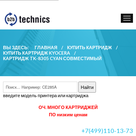
КУПИТЬ КАРТРИДЖ
ГОС. УЧРЕЖДЕНИЯМ
КОНТАКТЫ
ВЫ ЗДЕСЬ:
ГЛАВНАЯ
/
КУПИТЬ КАРТРИДЖ
/
КУПИТЬ КАРТРИДЖ KYOCERA
/
КАРТРИДЖ TK-8305 CYAN СОВМЕСТИМЫЙ
введите модель принтера или картриджа
ОЧ. МНОГО КАРТРИДЖЕЙ
ПО низким ценам
+7(499)110-13-73