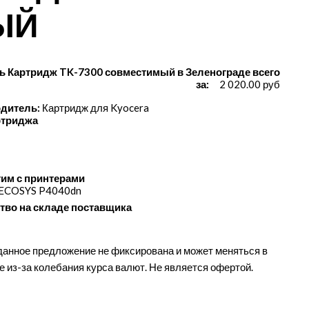
ЫЙ
ь Картридж TK-7300 совместимый в Зеленограде всего
за:
2 020.00 руб
дитель:
Картридж для Kyocera
ртриджа
им с принтерами
 ECOSYS P4040dn
тво на складе поставщика
данное предложение не фиксирована и может меняться в
е из-за колебания курса валют. Не является офертой.