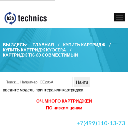
КУПИТЬ КАРТРИДЖ
ГОС. УЧРЕЖДЕНИЯМ
КОНТАКТЫ
ВЫ ЗДЕСЬ:
ГЛАВНАЯ
/
КУПИТЬ КАРТРИДЖ
/
КУПИТЬ КАРТРИДЖ KYOCERA
/
КАРТРИДЖ TK-60 СОВМЕСТИМЫЙ
введите модель принтера или картриджа
ОЧ. МНОГО КАРТРИДЖЕЙ
ПО низким ценам
+7(499)110-13-73