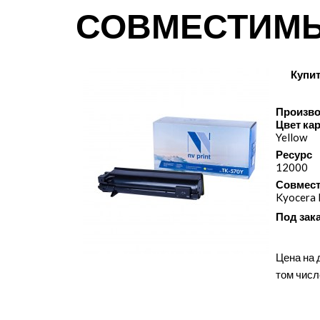
СОВМЕСТИМ
Купит
Произво
Цвет ка
Yellow
Ресурс
12000
Совмест
Kyocera
Под зак
Цена на 
том числ