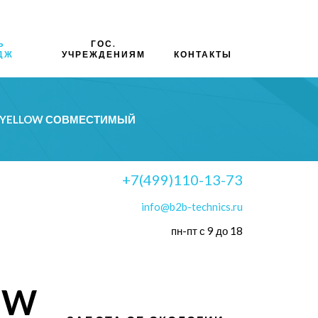
Ь
ГОС.
ДЖ
УЧРЕЖДЕНИЯМ
КОНТАКТЫ
0 YELLOW СОВМЕСТИМЫЙ
+7(499)110-13-73
info@b2b-technics.ru
пн-пт с 9 до 18
OW