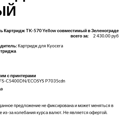
ЫЙ
ь Картридж TK-570 Yellow совместимый в Зеленограде
всего за:
2 430.00 руб
дитель:
Картридж для Kyocera
ртриджа
им с принтерами
 FS-C5400DN/​ECOSYS P7035cdn
аз
данное предложение не фиксирована и может меняться в
е из-за колебания курса валют. Не является офертой.