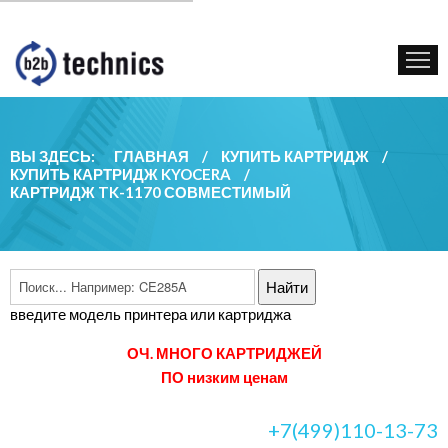
КУПИТЬ КАРТРИДЖ
ГОС. УЧРЕЖДЕНИЯМ
КОНТАКТЫ
ВЫ ЗДЕСЬ:
ГЛАВНАЯ
/
КУПИТЬ КАРТРИДЖ
/
КУПИТЬ КАРТРИДЖ KYOCERA
/
КАРТРИДЖ TK-1170 СОВМЕСТИМЫЙ
введите модель принтера или картриджа
ОЧ. МНОГО КАРТРИДЖЕЙ
ПО низким ценам
+7(499)110-13-73