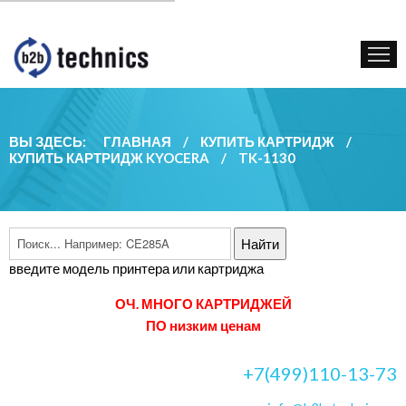
КУПИТЬ КАРТРИДЖ
ГОС. УЧРЕЖДЕНИЯМ
КОНТАКТЫ
ВЫ ЗДЕСЬ:
ГЛАВНАЯ
/
КУПИТЬ КАРТРИДЖ
/
КУПИТЬ КАРТРИДЖ KYOCERA
/
TK-1130
введите модель принтера или картриджа
ОЧ. МНОГО КАРТРИДЖЕЙ
ПО низким ценам
+7(499)110-13-73