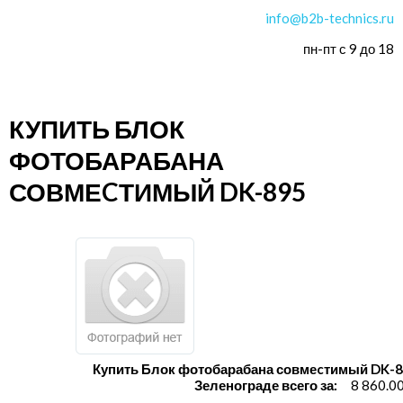
info@b2b-technics.ru
пн-пт с 9 до 18
КУПИТЬ БЛОК
ФОТОБАРАБАНА
СОВМЕCТИМЫЙ DK-895
Купить Блок фотобарабана совмеcтимый DK-8
Зеленограде всего за:
8 860.0