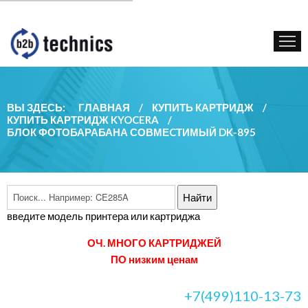
КУПИТЬ КАРТРИДЖ
ГОС. УЧРЕЖДЕНИЯМ
КОНТАКТЫ
ВЫ ЗДЕСЬ:
ГЛАВНАЯ
/
КУПИТЬ КАРТРИДЖ
/
КУПИТЬ КАРТРИДЖ KYOCERA
/
БЛОК ФОТОБАРАБАНА СОВМЕCТИМЫЙ DK-895
введите модель принтера или картриджа
ОЧ. МНОГО КАРТРИДЖЕЙ
ПО низким ценам
+7(499)110-13-73