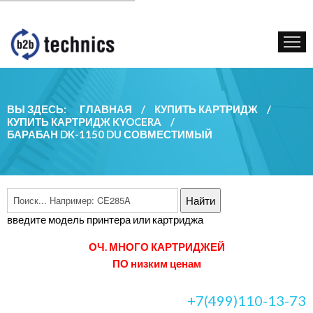
КУПИТЬ КАРТРИДЖ
ГОС. УЧРЕЖДЕНИЯМ
КОНТАКТЫ
ВЫ ЗДЕСЬ:
ГЛАВНАЯ
/
КУПИТЬ КАРТРИДЖ
/
КУПИТЬ КАРТРИДЖ KYOCERA
/
БАРАБАН DK-1150 DU СОВМЕСТИМЫЙ
введите модель принтера или картриджа
ОЧ. МНОГО КАРТРИДЖЕЙ
ПО низким ценам
+7(499)110-13-73