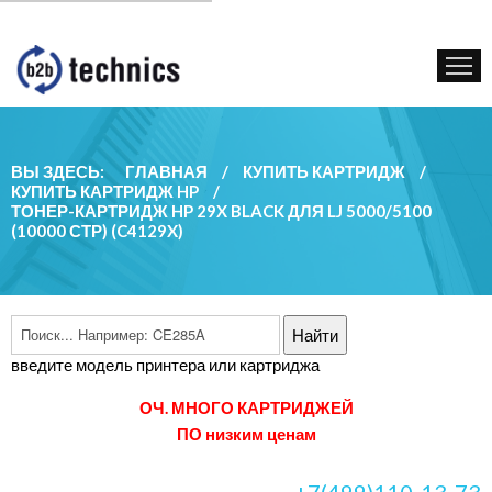
КУПИТЬ КАРТРИДЖ
ГОС. УЧРЕЖДЕНИЯМ
КОНТАКТЫ
ВЫ ЗДЕСЬ:
ГЛАВНАЯ
/
КУПИТЬ КАРТРИДЖ
/
КУПИТЬ КАРТРИДЖ HP
/
ТОНЕР-КАРТРИДЖ HP 29X BLACK ДЛЯ LJ 5000/5100
(10000 СТР) (C4129X)
введите модель принтера или картриджа
ОЧ. МНОГО КАРТРИДЖЕЙ
ПО низким ценам
+7(499)110-13-73