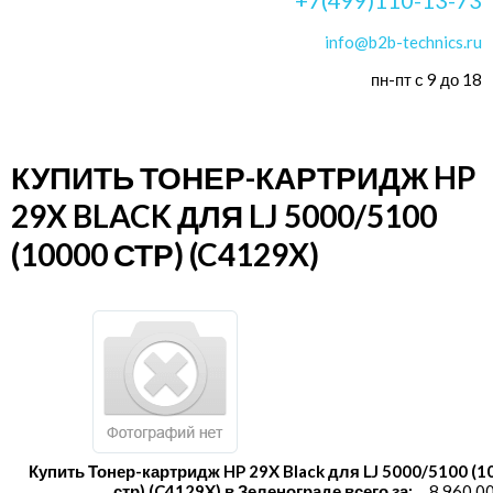
info@b2b-technics.ru
пн-пт с 9 до 18
КУПИТЬ ТОНЕР-КАРТРИДЖ HP
29X BLACK ДЛЯ LJ 5000/5100
(10000 СТР) (C4129X)
Купить Тонер-картридж HP 29X Black для LJ 5000/5100 (1
стр) (C4129X) в Зеленограде всего за:
8 960.0