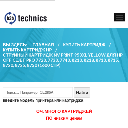
КУПИТЬ КАРТРИДЖ
ГОС. УЧРЕЖДЕНИЯМ
КОНТАКТЫ
ВЫ ЗДЕСЬ:
ГЛАВНАЯ
/
КУПИТЬ КАРТРИДЖ
/
КУПИТЬ КАРТРИДЖ HP
/
СТРУЙНЫЙ КАРТРИДЖ NV PRINT 953XL YELLOW ДЛЯ HP
OFFICEJET PRO 7720, 7730, 7740, 8210, 8218, 8710, 8715,
8720, 8725, 8730 (1600 СТР)
введите модель принтера или картриджа
ОЧ. МНОГО КАРТРИДЖЕЙ
ПО низким ценам