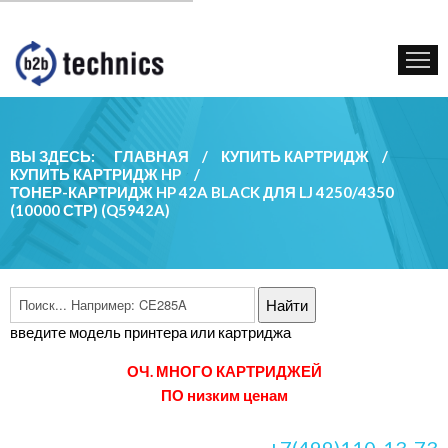
КУПИТЬ КАРТРИДЖ
ГОС. УЧРЕЖДЕНИЯМ
КОНТАКТЫ
ВЫ ЗДЕСЬ:
ГЛАВНАЯ
/
КУПИТЬ КАРТРИДЖ
/
КУПИТЬ КАРТРИДЖ HP
/
ТОНЕР-КАРТРИДЖ HP 42A BLACK ДЛЯ LJ 4250/4350
(10000 СТР) (Q5942A)
введите модель принтера или картриджа
ОЧ. МНОГО КАРТРИДЖЕЙ
ПО низким ценам
+7(499)110-13-73