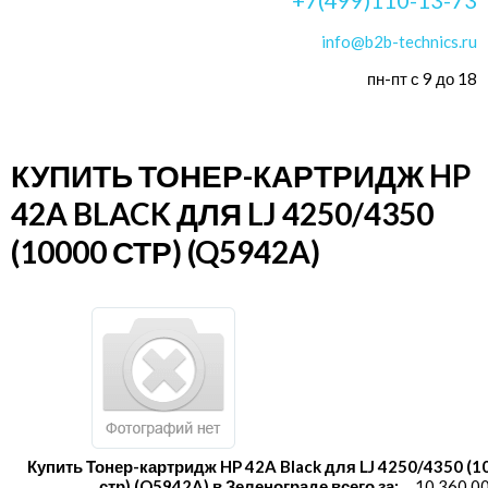
info@b2b-technics.ru
пн-пт с 9 до 18
КУПИТЬ ТОНЕР-КАРТРИДЖ HP
42A BLACK ДЛЯ LJ 4250/4350
(10000 СТР) (Q5942A)
Купить Тонер-картридж HP 42A Black для LJ 4250/4350 (1
стр) (Q5942A) в Зеленограде всего за:
10 360.0