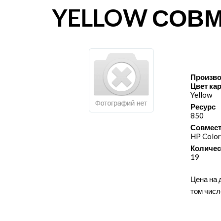
YELLOW СОВ
Произво
Цвет ка
Yellow
Ресурс
850
Совмест
HP Colo
Количес
19
Цена на 
том числ