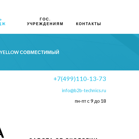
Ь
ГОС.
ДЖ
УЧРЕЖДЕНИЯМ
КОНТАКТЫ
A YELLOW СОВМЕСТИМЫЙ
+7(499)110-13-73
info@b2b-technics.ru
пн-пт с 9 до 18
A