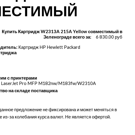
МЕСТИМЫЙ
Купить Картридж W2313A 215A Yellow совместимый в
Зеленограде всего за:
6 830.00 руб
дитель:
Картридж HP Hewlett Packard
ртриджа
им с принтерами
r LaserJet Pro MFP M182nw/​M183fw/​W2310A
тво на складе поставщика
данное предложение не фиксирована и может меняться в
е из-за колебания курса валют. Не является офертой.