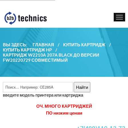
КУПИТЬ КАРТРИДЖ
ГОС. УЧРЕЖДЕНИЯМ
КОНТАКТЫ
ВЫ ЗДЕСЬ:
ГЛАВНАЯ
/
КУПИТЬ КАРТРИДЖ
/
КУПИТЬ КАРТРИДЖ HP
/
КАРТРИДЖ W2210A 207A BLACK ДО ВЕРСИИ
FW20220729 СОВМЕСТИМЫЙ
введите модель принтера или картриджа
ОЧ. МНОГО КАРТРИДЖЕЙ
ПО низким ценам
+7(499)110-13-73