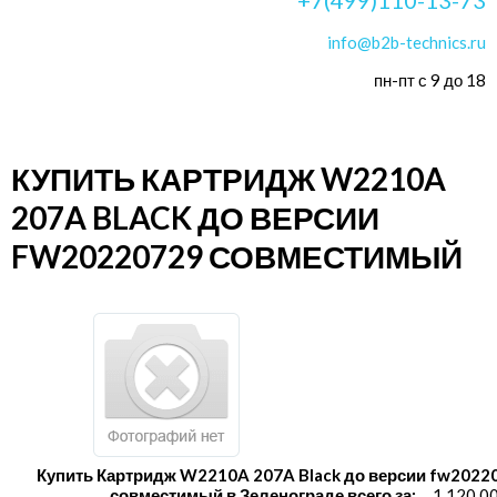
info@b2b-technics.ru
пн-пт с 9 до 18
КУПИТЬ КАРТРИДЖ W2210A
207A BLACK ДО ВЕРСИИ
FW20220729 СОВМЕСТИМЫЙ
Купить Картридж W2210A 207A Black до версии fw2022
совместимый в Зеленограде всего за:
1 120.0