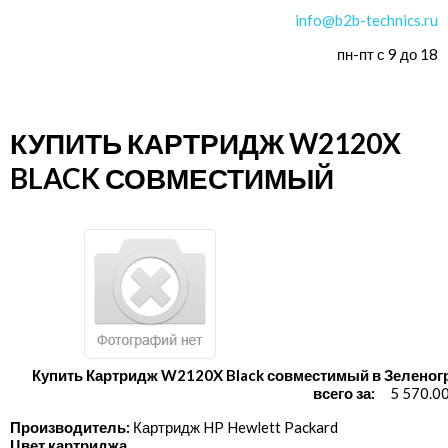
info@b2b-technics.ru
пн-пт с 9 до 18
КУПИТЬ КАРТРИДЖ W2120X
BLACK СОВМЕСТИМЫЙ
Купить Картридж W2120X Black совместимый в Зеленог
всего за:
5 570.0
Производитель:
Картридж HP Hewlett Packard
Цвет картриджа