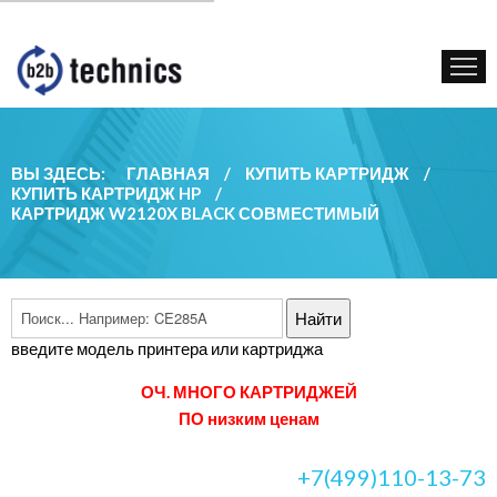
КУПИТЬ КАРТРИДЖ
ГОС. УЧРЕЖДЕНИЯМ
КОНТАКТЫ
ВЫ ЗДЕСЬ:
ГЛАВНАЯ
/
КУПИТЬ КАРТРИДЖ
/
КУПИТЬ КАРТРИДЖ HP
/
КАРТРИДЖ W2120X BLACK СОВМЕСТИМЫЙ
введите модель принтера или картриджа
ОЧ. МНОГО КАРТРИДЖЕЙ
ПО низким ценам
+7(499)110-13-73