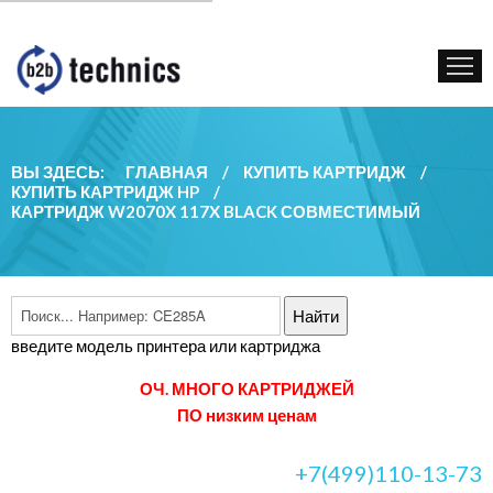
КУПИТЬ КАРТРИДЖ
ГОС. УЧРЕЖДЕНИЯМ
КОНТАКТЫ
ВЫ ЗДЕСЬ:
ГЛАВНАЯ
/
КУПИТЬ КАРТРИДЖ
/
КУПИТЬ КАРТРИДЖ HP
/
КАРТРИДЖ W2070X 117X BLACK СОВМЕСТИМЫЙ
введите модель принтера или картриджа
ОЧ. МНОГО КАРТРИДЖЕЙ
ПО низким ценам
+7(499)110-13-73