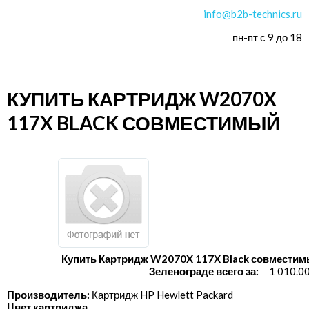
info@b2b-technics.ru
пн-пт с 9 до 18
КУПИТЬ КАРТРИДЖ W2070X
117X BLACK СОВМЕСТИМЫЙ
Купить Картридж W2070X 117X Black совместим
Зеленограде всего за:
1 010.0
Производитель:
Картридж HP Hewlett Packard
Цвет картриджа