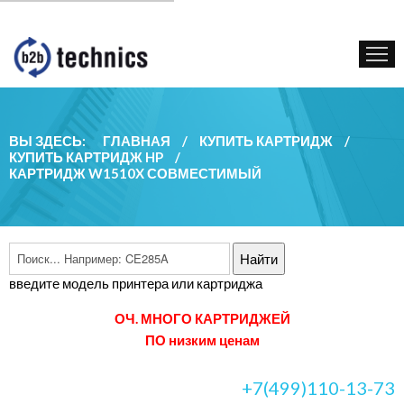
КУПИТЬ КАРТРИДЖ
ГОС. УЧРЕЖДЕНИЯМ
КОНТАКТЫ
ВЫ ЗДЕСЬ:
ГЛАВНАЯ
/
КУПИТЬ КАРТРИДЖ
/
КУПИТЬ КАРТРИДЖ HP
/
КАРТРИДЖ W1510X СОВМЕСТИМЫЙ
введите модель принтера или картриджа
ОЧ. МНОГО КАРТРИДЖЕЙ
ПО низким ценам
+7(499)110-13-73