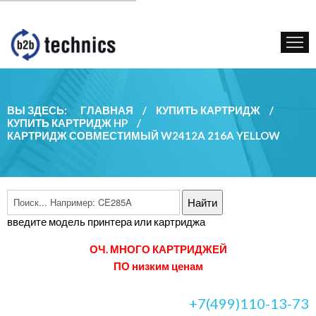
КУПИТЬ КАРТРИДЖ
ГОС. УЧРЕЖДЕНИЯМ
КОНТАКТЫ
ВЫ ЗДЕСЬ:
ГЛАВНАЯ
/
КУПИТЬ КАРТРИДЖ
/
КУПИТЬ КАРТРИДЖ HP
/
КАРТРИДЖ СОВМЕСТИМЫЙ W2412A 216A YELLOW
введите модель принтера или картриджа
ОЧ. МНОГО КАРТРИДЖЕЙ
ПО низким ценам
+7(499)110-13-73