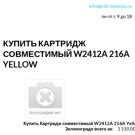
info@b2b-technics.ru
пн-пт с 9 до 18
КУПИТЬ КАРТРИДЖ
СОВМЕСТИМЫЙ W2412A 216A
YELLOW
Купить Картридж совместимый W2412A 216A Yell
Зеленограде всего за:
1 510.0