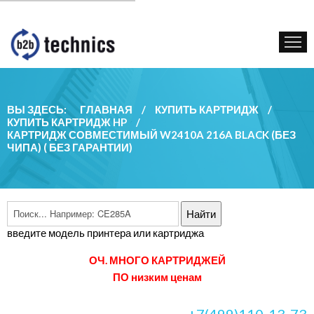
КУПИТЬ КАРТРИДЖ
ГОС. УЧРЕЖДЕНИЯМ
КОНТАКТЫ
ВЫ ЗДЕСЬ:
ГЛАВНАЯ
/
КУПИТЬ КАРТРИДЖ
/
КУПИТЬ КАРТРИДЖ HP
/
КАРТРИДЖ СОВМЕСТИМЫЙ W2410A 216A BLACK (БЕЗ
ЧИПА) ( БЕЗ ГАРАНТИИ)
введите модель принтера или картриджа
ОЧ. МНОГО КАРТРИДЖЕЙ
ПО низким ценам
+7(499)110-13-73