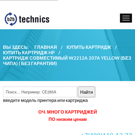
КУПИТЬ КАРТРИДЖ
ГОС. УЧРЕЖДЕНИЯМ
КОНТАКТЫ
ВЫ ЗДЕСЬ:
ГЛАВНАЯ
/
КУПИТЬ КАРТРИДЖ
/
КУПИТЬ КАРТРИДЖ HP
/
КАРТРИДЖ СОВМЕСТИМЫЙ W2212A 207A YELLOW (БЕЗ
ЧИПА) ( БЕЗ ГАРАНТИИ)
введите модель принтера или картриджа
ОЧ. МНОГО КАРТРИДЖЕЙ
ПО низким ценам
+7(499)110-13-73