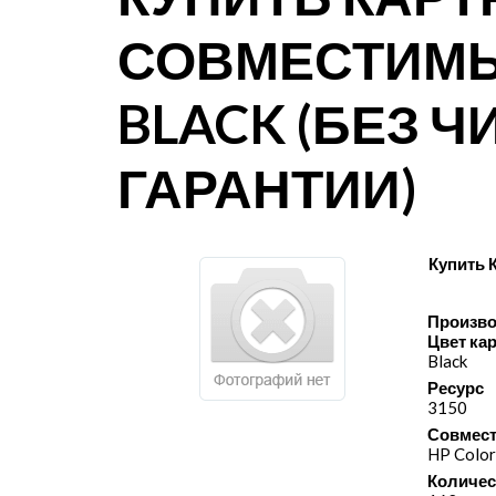
СОВМЕСТИМЫ
BLACK (БЕЗ ЧИ
ГАРАНТИИ)
Купить 
Произво
Цвет ка
Black
Ресурс
3150
Совмест
HP Color
Количес