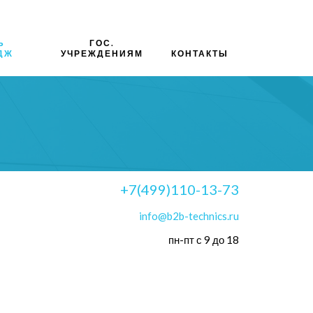
Ь
ГОС.
ДЖ
УЧРЕЖДЕНИЯМ
КОНТАКТЫ
+7(499)110-13-73
info@b2b-technics.ru
пн-пт с 9 до 18