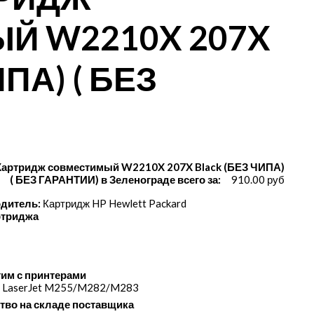
Й W2210X 207X
ПА) ( БЕЗ
Картридж совместимый W2210X 207X Black (БЕЗ ЧИПА)
( БЕЗ ГАРАНТИИ) в Зеленограде всего за:
910.00 руб
дитель:
Картридж HP Hewlett Packard
ртриджа
им с принтерами
 LaserJet M255/​M282/​M283
тво на складе поставщика