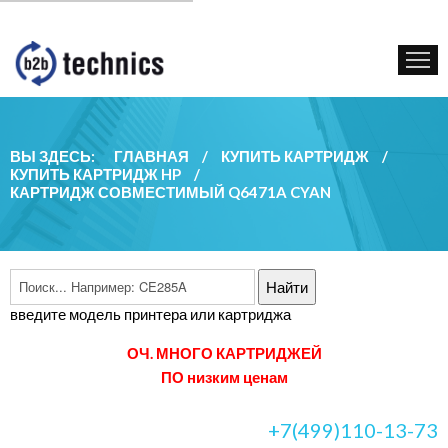
КУПИТЬ КАРТРИДЖ
ГОС. УЧРЕЖДЕНИЯМ
КОНТАКТЫ
ВЫ ЗДЕСЬ:
ГЛАВНАЯ
/
КУПИТЬ КАРТРИДЖ
/
КУПИТЬ КАРТРИДЖ HP
/
КАРТРИДЖ СОВМЕСТИМЫЙ Q6471A CYAN
введите модель принтера или картриджа
ОЧ. МНОГО КАРТРИДЖЕЙ
ПО низким ценам
+7(499)110-13-73