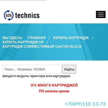
КУПИТЬ КАРТРИДЖ
ГОС. УЧРЕЖДЕНИЯМ
КОНТАКТЫ
ВЫ ЗДЕСЬ:
ГЛАВНАЯ
/
КУПИТЬ КАРТРИДЖ
/
КУПИТЬ КАРТРИДЖ HP
/
КАРТРИДЖ СОВМЕСТИМЫЙ Q6470A BLACK
введите модель принтера или картриджа
ОЧ. МНОГО КАРТРИДЖЕЙ
ПО низким ценам
+7(499)110-13-73