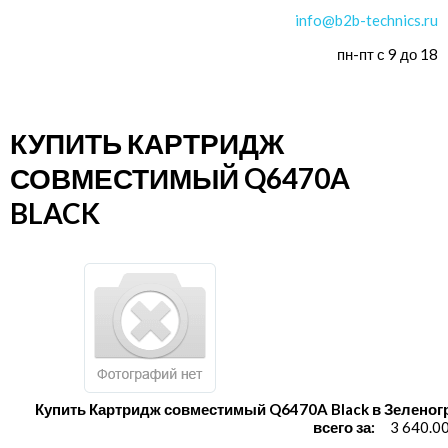
info@b2b-technics.ru
пн-пт с 9 до 18
КУПИТЬ КАРТРИДЖ
СОВМЕСТИМЫЙ Q6470A
BLACK
Купить Картридж совместимый Q6470A Black в Зеленог
всего за:
3 640.0